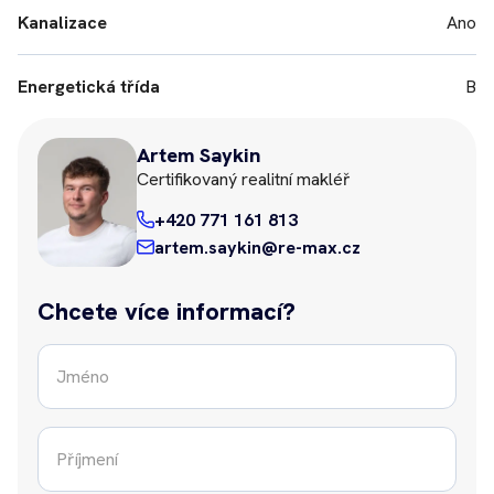
Kanalizace
Ano
Energetická třída
B
Artem Saykin
Certifikovaný realitní makléř
+420 771 161 813
artem.saykin@re-max.cz
Chcete více informací?
Jméno
*
Příjmení
*