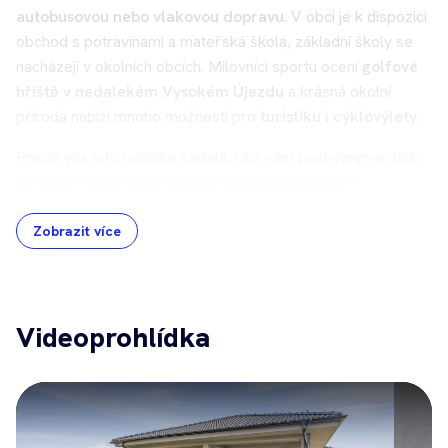
autobusovou nebo vlakovou dopravu
. V obci je k dispozici
obchod s potravinami a mateřská škola, základní školy se
nacházejí v okolních obcích. Milovníci sportu ocení
golfové
hřiště v nedalekém Vysokém Újezdu
a krásná okolní
příroda nabízí mnoho možností pro
turistiku i cyklovýlety.
Pokud vás tato nabídka zaujala, rádi vám poskytneme další
informace nebo vás přivítáme na osobní prohlídce.
Zobrazit více
Videoprohlídka