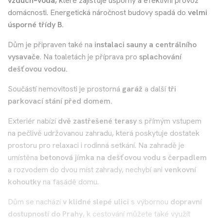
vzduch–voda,
které zajišťuje úsporný a efektivní provoz
domácnosti. Energetická náročnost budovy spadá do
velmi
úsporné třídy B.
Dům je připraven také na
instalaci sauny a centrálního
vysavače
. Na toaletách je příprava pro
splachování
dešťovou vodou.
Součástí nemovitosti je prostorná
garáž
a další
tři
parkovací stání před domem.
Exteriér nabízí
dvě zastřešené terasy
s přímým vstupem
na pečlivě udržovanou zahradu, která poskytuje dostatek
prostoru pro relaxaci i rodinná setkání. Na zahradě je
umístěna
betonová jímka na dešťovou vodu s čerpadlem
a rozvodem do dvou míst zahrady, nechybí ani
venkovní
kohoutky
na fasádě domu.
Dům se nachází
v klidné slepé ulici
s výbornou
dopravní
dostupností do Prahy
, k cestování můžete také využít