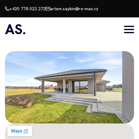
+420 778 022 272
artem.saykin@re-max.cz
AS.