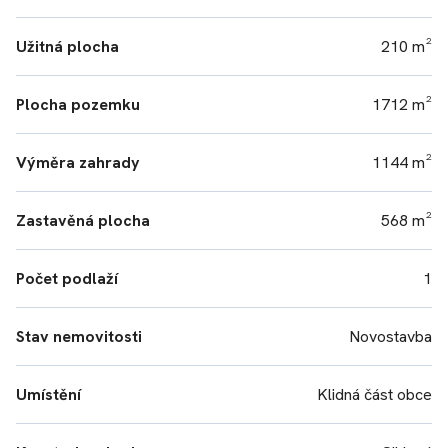
Užitná plocha
210 m²
Plocha pozemku
1712 m²
Výměra zahrady
1144 m²
Zastavěná plocha
568 m²
Počet podlaží
1
Stav nemovitosti
Novostavba
Umístění
Klidná část obce