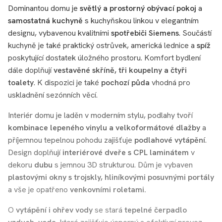
Dominantou domu je
světlý a prostorný obývací pokoj
a
samostatná kuchyně
s kuchyňskou linkou v elegantním
designu, vybavenou kvalitními
spotřebiči Siemens
. Součástí
kuchyně je také praktický ostrůvek, americká lednice a
spíž
poskytující dostatek úložného prostoru. Komfort bydlení
dále doplňují
vestavěné skříně, tři koupelny a čtyři
toalety
. K dispozici je také
pochozí půda
vhodná pro
uskladnění sezónních věcí.
Interiér domu je laděn v moderním stylu, podlahy tvoří
kombinace lepeného vinylu a velkoformátové dlažby
a
příjemnou tepelnou pohodu zajišťuje
podlahové vytápění
.
Design doplňují
interiérové dveře s CPL laminátem
v
dekoru
dubu
s jemnou 3D strukturou. Dům je vybaven
plastovými okny s trojskly, hliníkovými posuvnými portály
a vše je opatřeno
venkovními roletami.
O
vytápění i ohřev vody
se stará
tepelné čerpadlo